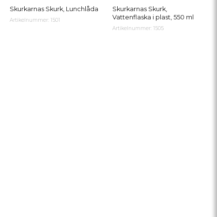
Skurkarnas Skurk, Lunchlåda
Skurkarnas Skurk,
Vattenflaska i plast, 550 ml
Artikelnummer: 1501
Artikelnummer: 1505