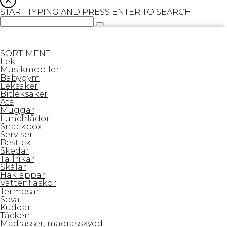
START TYPING AND PRESS ENTER TO SEARCH
SORTIMENT
Lek
Musikmobiler
Babygym
Leksaker
Bitleksaker
Äta
Muggar
Lunchlådor
Snackbox
Serviser
Bestick
Skedar
Tallrikar
Skålar
Haklappar
Vattenflaskor
Termosar
Sova
Kuddar
Täcken
Madrasser, madrasskydd