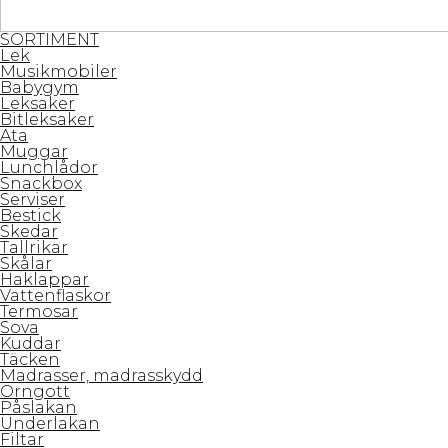
SORTIMENT
Lek
Musikmobiler
Babygym
Leksaker
Bitleksaker
Äta
Muggar
Lunchlådor
Snackbox
Serviser
Bestick
Skedar
Tallrikar
Skålar
Haklappar
Vattenflaskor
Termosar
Sova
Kuddar
Täcken
Madrasser, madrasskydd
Örngott
Påslakan
Underlakan
Filtar