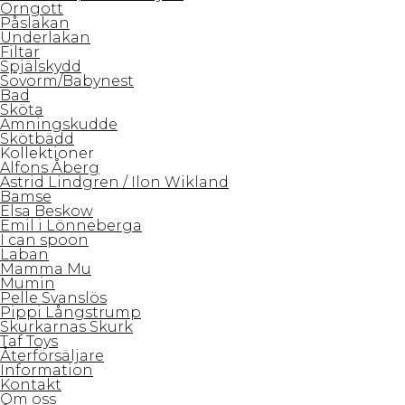
Örngott
Påslakan
Underlakan
Filtar
Spjälskydd
Sovorm/Babynest
Bad
Sköta
Amningskudde
Skötbädd
Kollektioner
Alfons Åberg
Astrid Lindgren / Ilon Wikland
Bamse
Elsa Beskow
Emil i Lönneberga
I can spoon
Laban
Mamma Mu
Mumin
Pelle Svanslös
Pippi Långstrump
Skurkarnas Skurk
Taf Toys
Återförsäljare
Information
Kontakt
Om oss