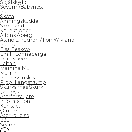
Spjälskydd
Sovorm/Babynest
Bad
Sköta
Amningskudde
Skötbädd
Kollektioner
Alfons Åberg
Astrid Lindgren / Ilon Wikland
Bamse
Elsa Beskow
Emil i Lönneberga
I can spoon
Laban
Mamma Mu
Mumin
Pelle Svanslös
Pippi Långstrump
Skurkarnas Skurk
Taf Toys
Återförsäljare
Information
Kontakt
Om oss
Återkallelse
B2B
Search