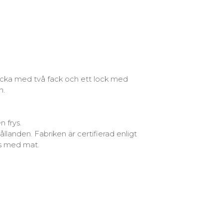
icka med två fack och ett lock med
n.
 frys.
llanden. Fabriken är certifierad enligt
as med mat.