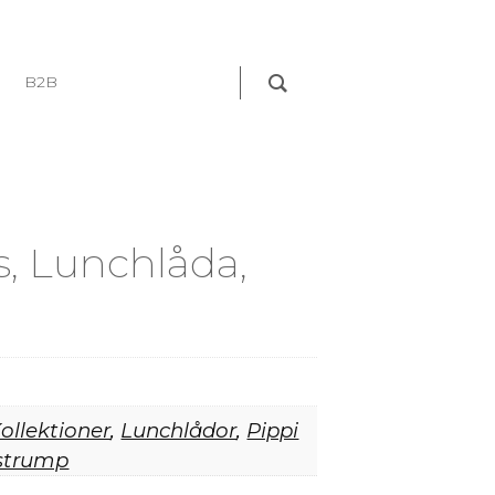
B2B
s, Lunchlåda,
ollektioner
,
Lunchlådor
,
Pippi
strump