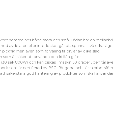
 favorit hemma hos både stora och små! Lådan har en mellanbr
d avdelaren eller inte, locket går att spänna i två olika läge
icknik men även som förvaring till prylar av olika slag.
n som är säker att använda och fri från gifter.
30 sek 800W) och kan diskas i maskin 50 grader , den tål även
fabrik som är certifierad av BSCI för goda och säkra arbetsförhå
 att säkerställa god hantering av produkter som skall använd