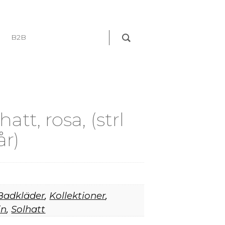
B2B
tt, rosa, (strl
år)
Badkläder
,
Kollektioner
,
in
,
Solhatt