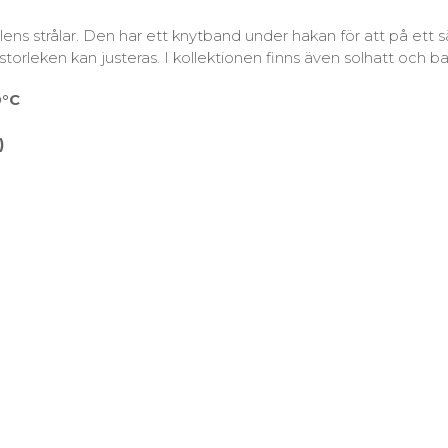
ens strålar. Den har ett knytband under hakan för att på ett sä
orleken kan justeras. I kollektionen finns även solhatt och bad
0°C
)