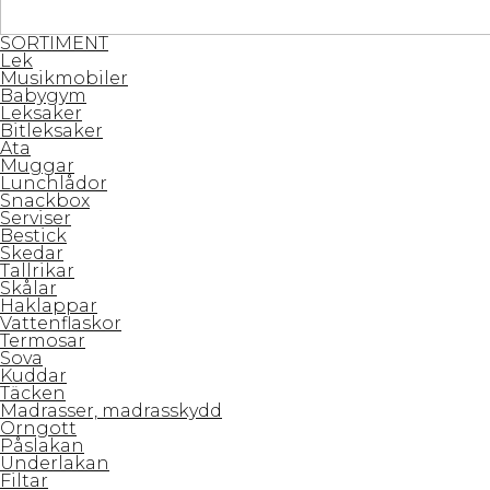
SORTIMENT
Lek
Musikmobiler
Babygym
Leksaker
Bitleksaker
Äta
Muggar
Lunchlådor
Snackbox
Serviser
Bestick
Skedar
Tallrikar
Skålar
Haklappar
Vattenflaskor
Termosar
Sova
Kuddar
Täcken
Madrasser, madrasskydd
Örngott
Påslakan
Underlakan
Filtar