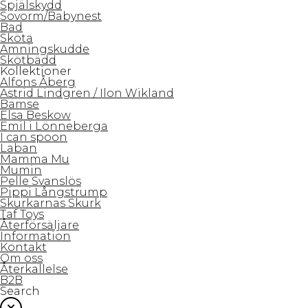
Spjälskydd
Sovorm/Babynest
Bad
Sköta
Amningskudde
Skötbädd
Kollektioner
Alfons Åberg
Astrid Lindgren / Ilon Wikland
Bamse
Elsa Beskow
Emil i Lönneberga
I can spoon
Laban
Mamma Mu
Mumin
Pelle Svanslös
Pippi Långstrump
Skurkarnas Skurk
Taf Toys
Återförsäljare
Information
Kontakt
Om oss
Återkallelse
B2B
Search