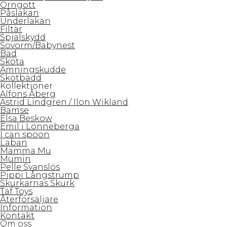
Örngott
Påslakan
Underlakan
Filtar
Spjälskydd
Sovorm/Babynest
Bad
Sköta
Amningskudde
Skötbädd
Kollektioner
Alfons Åberg
Astrid Lindgren / Ilon Wikland
Bamse
Elsa Beskow
Emil i Lönneberga
I can spoon
Laban
Mamma Mu
Mumin
Pelle Svanslös
Pippi Långstrump
Skurkarnas Skurk
Taf Toys
Återförsäljare
Information
Kontakt
Om oss