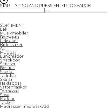
START TYPING AND PRESS ENTER TO SEARCH
SORTIMENT
Lek
Musikmobiler
Babygym
Leksaker
Bitleksaker
Äta
Muggar
Lunchlådor
Snackbox
Serviser
Bestick
Skedar
Tallrikar
Skålar
Haklappar
Vattenflaskor
Termosar
Sova
Kuddar
Täcken
Madrasser, madrasskydd