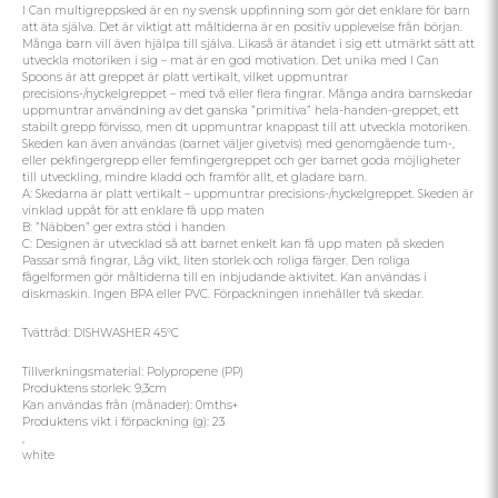
I Can multigreppsked är en ny svensk uppfinning som gör det enklare för barn
att äta själva. Det är viktigt att måltiderna är en positiv upplevelse från början.
Många barn vill även hjälpa till själva. Likaså är ätandet i sig ett utmärkt sätt att
utveckla motoriken i sig – mat är en god motivation. Det unika med I Can
Spoons är att greppet är platt vertikalt, vilket uppmuntrar
precisions-/nyckelgreppet – med två eller flera fingrar. Många andra barnskedar
uppmuntrar användning av det ganska ”primitiva” hela-handen-greppet, ett
stabilt grepp förvisso, men dt uppmuntrar knappast till att utveckla motoriken.
Skeden kan även användas (barnet väljer givetvis) med genomgående tum-,
eller pekfingergrepp eller femfingergreppet och ger barnet goda möjligheter
till utveckling, mindre kladd och framför allt, et gladare barn.
A: Skedarna är platt vertikalt – uppmuntrar precisions-/nyckelgreppet. Skeden är
vinklad uppåt för att enklare få upp maten
B: ”Näbben” ger extra stöd i handen
C: Designen är utvecklad så att barnet enkelt kan få upp maten på skeden
Passar små fingrar, Låg vikt, liten storlek och roliga färger. Den roliga
fågelformen gör måltiderna till en inbjudande aktivitet. Kan användas i
diskmaskin. Ingen BPA eller PVC. Förpackningen innehåller två skedar.
Tvättråd: DISHWASHER 45°C
Tillverkningsmaterial: Polypropene (PP)
Produktens storlek: 9,3cm
Kan användas från (månader): 0mths+
Produktens vikt i förpackning (g): 23
,
white