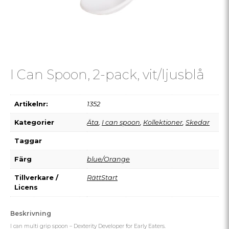
I Can Spoon, 2-pack, vit/ljusblå
Artikelnr:
1352
Kategorier
Äta
,
I can spoon
,
Kollektioner
,
Skedar
Taggar
Färg
blue/Orange
Tillverkare /
RättStart
Licens
Beskrivning
I can multi grip spoon – Dexterity Developer for Early Eaters.