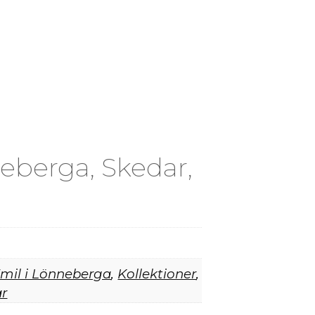
B2B
eberga, Skedar,
mil i Lönneberga
,
Kollektioner
,
r