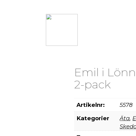
RTIMENT
ÅTERFÖRSÄLJARE
INFORMATION
Emil i Lönn
2-pack
Artikelnr:
5578
Kategorier
Äta
,
E
Skeda