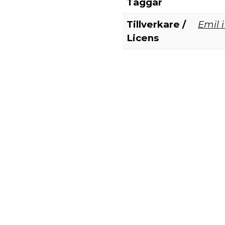
Taggar
Tillverkare /
Emil 
Licens