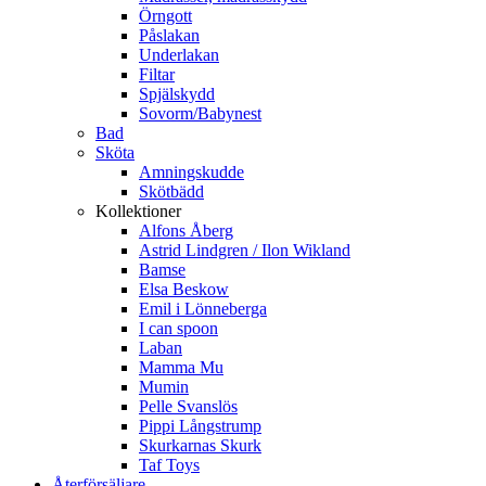
Örngott
Påslakan
Underlakan
Filtar
Spjälskydd
Sovorm/Babynest
Bad
Sköta
Amningskudde
Skötbädd
Kollektioner
Alfons Åberg
Astrid Lindgren / Ilon Wikland
Bamse
Elsa Beskow
Emil i Lönneberga
I can spoon
Laban
Mamma Mu
Mumin
Pelle Svanslös
Pippi Långstrump
Skurkarnas Skurk
Taf Toys
Återförsäljare