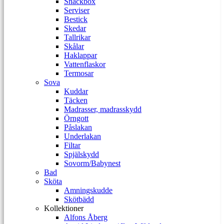
Snackbox
Serviser
Bestick
Skedar
Tallrikar
Skålar
Haklappar
Vattenflaskor
Termosar
Sova
Kuddar
Täcken
Madrasser, madrasskydd
Örngott
Påslakan
Underlakan
Filtar
Spjälskydd
Sovorm/Babynest
Bad
Sköta
Amningskudde
Skötbädd
Kollektioner
Alfons Åberg