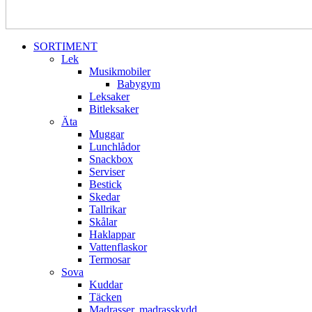
SORTIMENT
Lek
Musikmobiler
Babygym
Leksaker
Bitleksaker
Äta
Muggar
Lunchlådor
Snackbox
Serviser
Bestick
Skedar
Tallrikar
Skålar
Haklappar
Vattenflaskor
Termosar
Sova
Kuddar
Täcken
Madrasser, madrasskydd