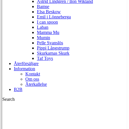
Astrid Lindgren / Ilon Wikland
Bamse
Elsa Beskow
Emil i Lönneberga
I can spoon
Laban
Mamma Mu
Mumin
Pelle Svanslös
Pippi Långstrump
Skurkarnas Skurk
Taf Toys
Återförsäljare
Information
Kontakt
Om oss
Återkallelse
B2B
Search