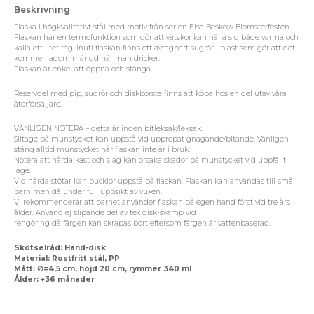
Beskrivning
Flaska i högkvalitativt stål med motiv från serien Elsa Beskow Blomsterfesten .
Flaskan har en termofunktion som gör att vätskor kan hålla sig både varma och
kalla ett litet tag. Inuti flaskan finns ett avtagbart sugrör i plast som gör att det
kommer lagom mängd när man dricker.
Flaskan är enkel att öppna och stänga.
Reservdel med pip, sugrör och diskborste finns att köpa hos en del utav våra
återförsäljare.
VÄNLIGEN NOTERA – detta är ingen bitleksak/leksak.
Slitage på munstycket kan uppstå vid upprepat gnagande/bitande. Vänligen
stäng alltid munstycket när flaskan inte är i bruk.
Notera att hårda kast och slag kan orsaka skador på munstycket vid uppfällt
läge.
Vid hårda stötar kan bucklor uppstå på flaskan. Flaskan kan användas till små
barn men då under full uppsikt av vuxen.
Vi rekommenderar att barnet använder flaskan på egen hand först vid tre års
ålder. Använd ej slipande del av tex disk-svamp vid
rengöring då färgen kan skrapas bort eftersom färgen är vattenbaserad.
Skötselråd: Hand-disk
Material: Rostfritt stål, PP
Mått: ∅=4,5 cm, höjd 20 cm, rymmer 340 ml
Ålder: +36 månader