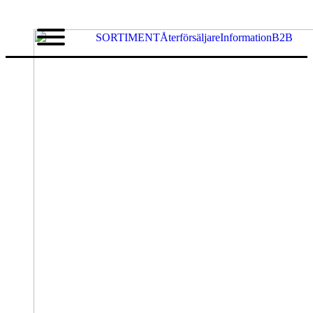
SORTIMENT
Återförsäljare
Information
B2B