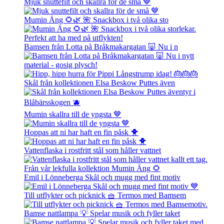
Mjuk snuttefilt och skallra för de små 🤎
Mumin Äng 🌻🌿 🌺 Snackbox i två olika sto
Bamsen från Lotta på Bråkmakargatan 🐷 Nu i n
Skål från kollektionen Elsa Beskow Puttes även
Mumin skallra till de yngsta 🤎
Hoppas att ni har haft en fin påsk 🐥
Vattenflaska i rostfritt stål som håller vattnet
Emil i Lönneberga Skål och mugg med fint motiv
Till utflykter och picknick 🧺 Termos med Bamsem
Bamse nattlampa 💡 Spelar musik och fyller taket