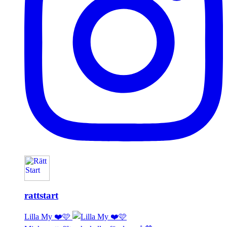
rattstart
Lilla My ❤️🩷