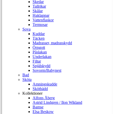
Skedar
Tallrikar
Skålar
Haklappar
Vattenflaskor
Termosar
Sova
Kuddar
Täcken
Madrasser, madrasskydd
Örngott
Påslakan
Underlakan
Filtar
Spjälskydd
Sovorm/Babynest
Bad
Sköta
Amningskudde
Skötbädd
Kollektioner
Alfons Åberg
Astrid Lindgren / Ilon Wikland
Bamse
Elsa Beskow