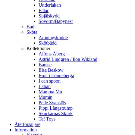
Underlakan
Filtar
Spjälskydd
Sovorm/Babynest
Bad
Sköta
Amningskudde
Skötbädd
Kollektioner
Alfons Åberg
Astrid Lindgren / Ilon Wikland
Bamse
Elsa Beskow
Emil i Lönneberga
I can spoon
Laban
Mamma Mu
Mumin
Pelle Svanslös
Pippi Långstrump
Skurkarnas Skurk
Taf Toys
Återförsäljare
Information