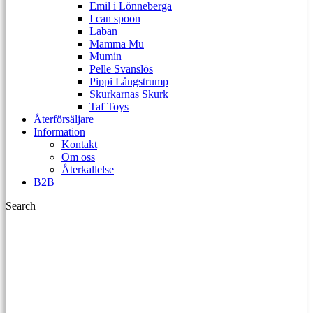
Emil i Lönneberga
I can spoon
Laban
Mamma Mu
Mumin
Pelle Svanslös
Pippi Långstrump
Skurkarnas Skurk
Taf Toys
Återförsäljare
Information
Kontakt
Om oss
Återkallelse
B2B
Search