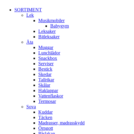
SORTIMENT
Lek
Musikmobiler
Babygym
Leksaker
Bitleksaker
Äta
Muggar
Lunchlådor
Snackbox
Serviser
Bestick
Skedar
Tallrikar
Skålar
Haklappar
Vattenflaskor
Termosar
Sova
Kuddar
Täcken
Madrasser, madrasskydd
Örngott
Påslakan